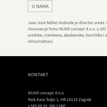
O NAMA
Juan José Núñez Andrade je director ureda. Ov
Osnovao je firmu NUAR concept d.o.o. u 2017
uredske, stambene, akademske, turističke i in
infrastrukturu.
KONTAKT
NUAR concept d.o.o.
Park Kate Šoljić 1, HR-10110 Zagreb
+385 (0) 91 300 1388'